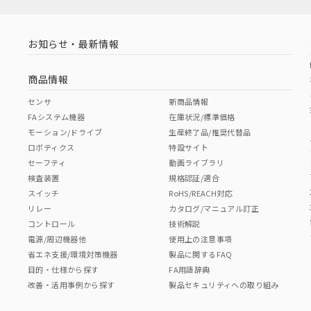
お知らせ・最新情報
商品情報
センサ
新商品情報
FAシステム機器
在庫状況/標準価格
モーション/ドライブ
生産終了品/推奨代替品
ロボティクス
特設サイト
セーフティ
動画ライブラリ
検査装置
規格認証/適合
スイッチ
RoHS/REACH対応
リレー
カタログ/マニュアル訂正
コントロール
技術解説
電源/周辺機器他
使用上の注意事項
省エネ支援/環境対策機器
製品に関するFAQ
目的・仕様から探す
FA用語辞典
改善・活用事例から探す
製品セキュリティへの取り組み