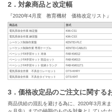
2．対象商品と改定幅
『2020年4月度 教育機材 価格改定リスト
商品名
形式
電気系保全作業 検定盤
K96-CS1
電気系保全作業 練習盤
K96-CS3
シーケンス制御作業盤
KENTEI-PLC
シーケンス制御作業 専用ケーブル
KENTEI-CABLE1
ベーシックFA学習キット 本体
FAB-KM012
ベーシックFA学習キット 部品セット
FAB-KM013
ベーシックFA学習キット 収納トランク
FAB-KM011T1
電気系保全作業 不具合リレーセット
OTS-KHRY
電気系保全作業 不具合タイマセット
OTS-KHT
3．価格改定品のご注文に関する
商品供給の混乱を避ける為に、2020年3月末ま
ヶ月先）までの納期のものを対象としていた