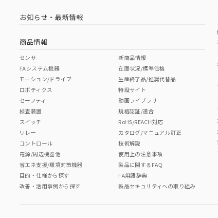
お知らせ・最新情報
商品情報
センサ
新商品情報
FAシステム機器
在庫状況/標準価格
モーション/ドライブ
生産終了品/推奨代替品
ロボティクス
特設サイト
セーフティ
動画ライブラリ
検査装置
規格認証/適合
スイッチ
RoHS/REACH対応
リレー
カタログ/マニュアル訂正
コントロール
技術解説
電源/周辺機器他
使用上の注意事項
省エネ支援/環境対策機器
製品に関するFAQ
目的・仕様から探す
FA用語辞典
改善・活用事例から探す
製品セキュリティへの取り組み