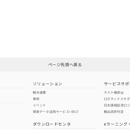
ページ先頭へ戻る
ソリューション
サービスサポ
解決提案
テスト機貸出
事例
ロボティクスサ
イベント
日本語相談窓口
現場データ活用サービスi-BELT
輸出該非判定
ダウンロードセンタ
eラーニング