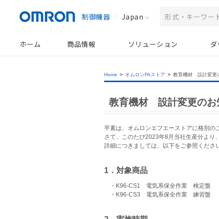
制御機器
Japan
ホーム
商品情報
ソリューション
ダ
Home
>
オムロンFAストア
>
教育機材 設計変更
教育機材 設計変更のお
平素は、オムロンエフエーストアに格別の
さて、このたび2023年8月当社生産分よ
詳細につきましては、以下をご参照くださ
1．対象商品
・K96-CS1 電気系保全作業 検定盤
・K96-CS3 電気系保全作業 練習盤