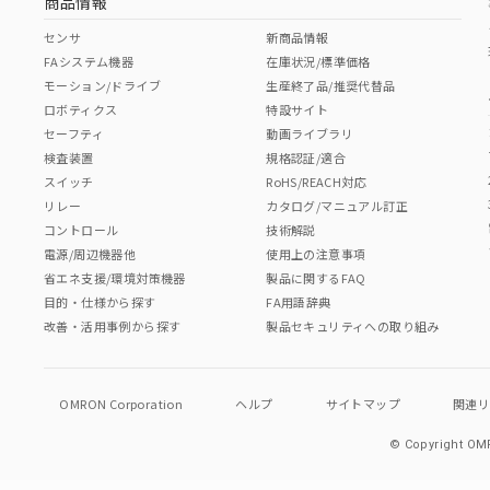
商品情報
センサ
新商品情報
FAシステム機器
在庫状況/標準価格
モーション/ドライブ
生産終了品/推奨代替品
ロボティクス
特設サイト
セーフティ
動画ライブラリ
検査装置
規格認証/適合
スイッチ
RoHS/REACH対応
リレー
カタログ/マニュアル訂正
コントロール
技術解説
電源/周辺機器他
使用上の注意事項
省エネ支援/環境対策機器
製品に関するFAQ
目的・仕様から探す
FA用語辞典
改善・活用事例から探す
製品セキュリティへの取り組み
OMRON Corporation
ヘルプ
サイトマップ
関連
© Copyright OMR