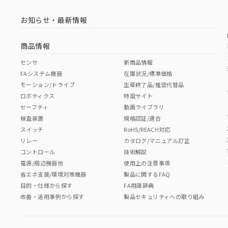
お知らせ・最新情報
商品情報
センサ
新商品情報
FAシステム機器
在庫状況/標準価格
モーション/ドライブ
生産終了品/推奨代替品
ロボティクス
特設サイト
セーフティ
動画ライブラリ
検査装置
規格認証/適合
スイッチ
RoHS/REACH対応
リレー
カタログ/マニュアル訂正
コントロール
技術解説
電源/周辺機器他
使用上の注意事項
省エネ支援/環境対策機器
製品に関するFAQ
目的・仕様から探す
FA用語辞典
改善・活用事例から探す
製品セキュリティへの取り組み