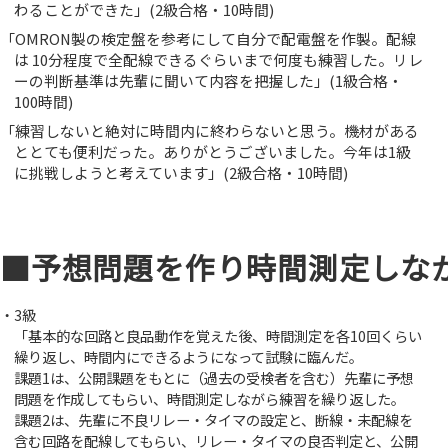
わることができた」(2級合格・10時間)
「OMRON製の検定盤を参考にして自分で配電盤を作製。配線
は 10分程度で全配線できるぐらいまで何度も練習した。リレ
ーの判断基準は先輩に聞いて内容を把握した」(1級合格・
100時間)
「練習しないと絶対に時間内に終わらないと思う。機材がある
ととても便利だった。ありがとうございました。今年は1級
に挑戦しようと考えています」(2級合格・10時間)
■予想問題を作り時間測定しな
・3級
「基本的な回路と良品動作を覚えた後、時間測定を各10回くらい
繰り返し、時間内にできるようになって試験に臨んだ。
課題1は、公開課題をもとに（過去の受検者を含む）先輩に予想
問題を作成してもらい、時間測定しながら練習を繰り返した。
課題2は、先輩に不良リレー・タイマの設定と、断線・未配線を
含む回路を配線してもらい、リレー・タイマの良否判定と、公開