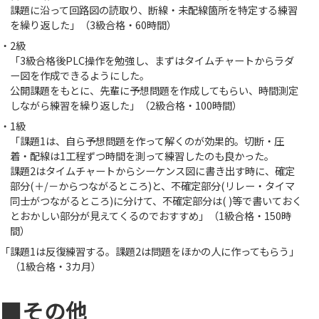
課題に沿って回路図の読取り、断線・未配線箇所を特定する練習
を繰り返した」（3級合格・60時間）
・2級
「3級合格後PLC操作を勉強し、まずはタイムチャートからラダ
ー図を作成できるようにした。
公開課題をもとに、先輩に予想問題を作成してもらい、時間測定
しながら練習を繰り返した」（2級合格・100時間）
・1級
「課題1は、自ら予想問題を作って解くのが効果的。切断・圧
着・配線は1工程ずつ時間を測って練習したのも良かった。
課題2はタイムチャートからシーケンス図に書き出す時に、確定
部分(＋/－からつながるところ)と、不確定部分(リレー・タイマ
同士がつながるところ)に分けて、不確定部分は( )等で書いておく
とおかしい部分が見えてくるのでおすすめ」（1級合格・150時
間）
「課題1は反復練習する。課題2は問題をほかの人に作ってもらう」
（1級合格・3カ月）
■その他